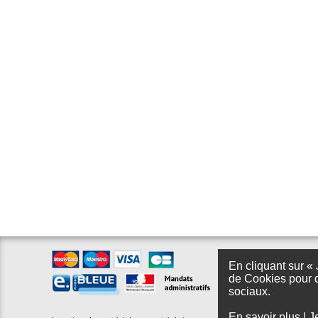
En cliquant sur « 
de Cookies pour d
sociaux.
En savoir plus
|
J