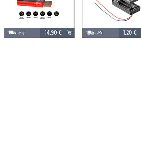
14.90 €
1.20 €
2-5j
2-5j