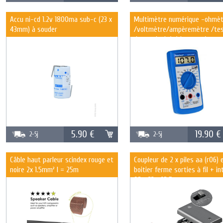
Accu ni-cd 1.2v 1800ma sub-c (23 x
Multimètre numérique -ohmèt
43mm) à souder
/voltmètre/ampèremètre /tes
de continuité /thermomètre a
sonde k - cat3 300 v -
5.90 €
19.90 €
2-5j
2-5j
Câble haut parleur scindex rouge et
Coupleur de 2 x piles aa (r06) 
noire 2x 1.5mm² l = 25m
boitier ferme sorties à fil + in
68 x 33 x 18.5mm