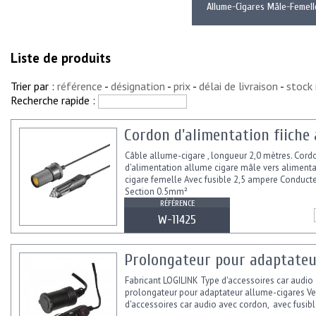
Allume-Cigares Mâle-Femell
Liste de produits
Trier par :
référence
-
désignation
-
prix
-
délai de livraison
-
stock
Recherche rapide :
Cordon d'alimentation fiiche 
Câble allume-cigare , longueur 2,0 mètres. Cord
d'alimentation allume cigare mâle vers aliment
cigare femelle Avec fusible 2,5 ampere Conducte
Section 0.5mm²
RÉFÉRENCE
W-11425
Prolongateur pour adaptateu
Fabricant LOGILINK Type d'accessoires car audio
prolongateur pour adaptateur allume-cigares Ve
d'accessoires car audio avec cordon, avec fusibl