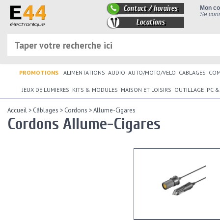
Contact / horaires
Mon c
Se conn
Locations
PROMOTIONS
ALIMENTATIONS
AUDIO
AUTO/MOTO/VELO
CABLAGES
CO
JEUX DE LUMIERES
KITS & MODULES
MAISON ET LOISIRS
OUTILLAGE
PC &
Accueil
>
Câblages
>
Cordons
>
Allume-Cigares
Cordons Allume-Cigares