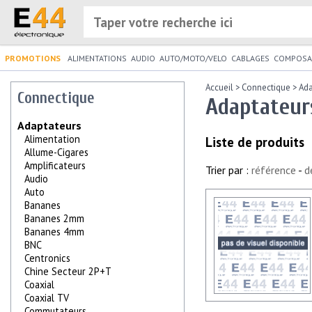
PROMOTIONS
ALIMENTATIONS
AUDIO
AUTO/MOTO/VELO
CABLAGES
COMPOSA
Accueil
>
Connectique
>
Ada
Connectique
Adaptateur
Adaptateurs
Alimentation
Liste de produits
Allume-Cigares
Amplificateurs
Trier par :
référence
-
d
Audio
Auto
Bananes
Bananes 2mm
Bananes 4mm
BNC
Centronics
Chine Secteur 2P+T
Coaxial
Coaxial TV
Commutateurs