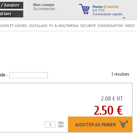
 / horaires
Mon compte
Panier
(0 article)
Se connecter...
0
€ TTC
ations
Commande rapide
ISON ET LOISIRS
OUTILLAGE
PC & MULTIMEDIA
SECURITE
SONORISATION
VIDEO
ide :
2 résultats
2.08 € HT
2.50 €
+
AJOUTER AU PANIER
-