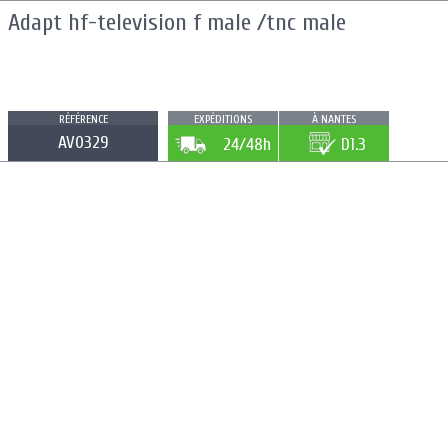
Adapt hf-television f male /tnc male
RÉFÉRENCE
EXPÉDITIONS
À NANTES
AV0329
24/48h
D1.3