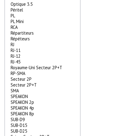
Optique 3.5
Péritel
PL
PL Mini
RCA
Répartiteurs
Répéteurs
RJ
RJ-11
RJ-12
RJ-45
Royaume-Uni Secteur 2P+T
RP-SMA
Secteur 2P
Secteur 2P+T
SMA
SPEAKON
SPEAKON 2p
SPEAKON 4p
SPEAKON 8p
SUB-D9
SUB-D15
SUB-D25