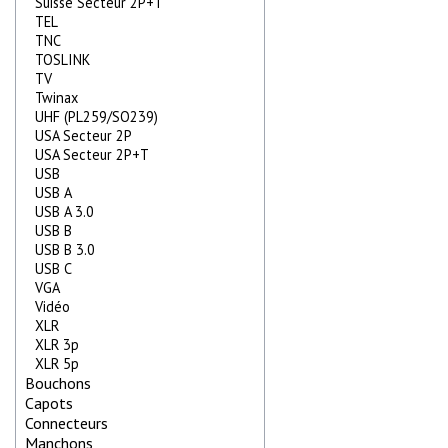
Suisse Secteur 2P+T
TEL
TNC
TOSLINK
TV
Twinax
UHF (PL259/SO239)
USA Secteur 2P
USA Secteur 2P+T
USB
USB A
USB A 3.0
USB B
USB B 3.0
USB C
VGA
Vidéo
XLR
XLR 3p
XLR 5p
Bouchons
Capots
Connecteurs
Manchons