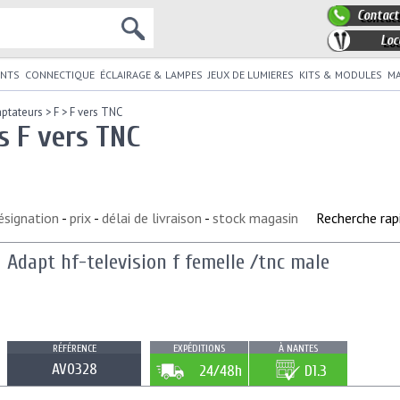
Contact
Loc
NTS
CONNECTIQUE
ÉCLAIRAGE & LAMPES
JEUX DE LUMIERES
KITS & MODULES
MA
ptateurs
>
F
>
F vers TNC
s F vers TNC
ésignation
-
prix
-
délai de livraison
-
stock magasin
Recherche rap
Adapt hf-television f femelle /tnc male
RÉFÉRENCE
EXPÉDITIONS
À NANTES
AV0328
24/48h
D1.3