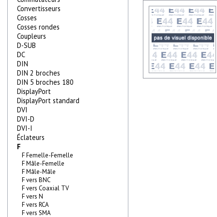
Convertisseurs
Cosses
Cosses rondes
Coupleurs
D-SUB
DC
DIN
DIN 2 broches
DIN 5 broches 180
DisplayPort
DisplayPort standard
DVI
DVI-D
DVI-I
Éclateurs
F
F Femelle-Femelle
F Mâle-Femelle
F Mâle-Mâle
F vers BNC
F vers Coaxial TV
F vers N
F vers RCA
F vers SMA