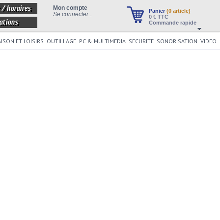
 / horaires
Mon compte
Panier
(0 article)
Se connecter...
0
€ TTC
ations
Commande rapide
ISON ET LOISIRS
OUTILLAGE
PC & MULTIMEDIA
SECURITE
SONORISATION
VIDEO