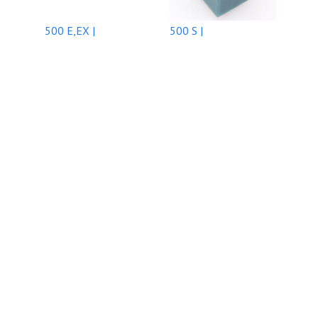
500 E,EX |
500 S |