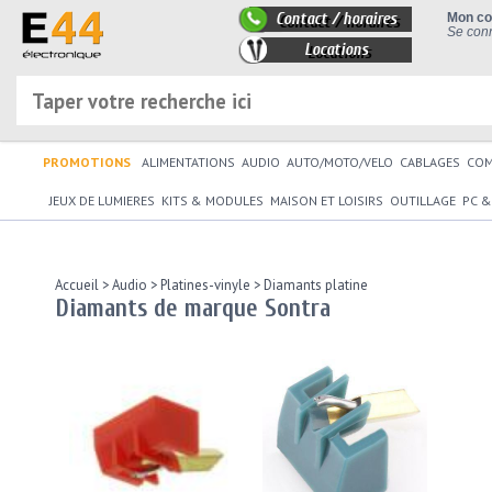
Contact / horaires
Mon c
Se conn
Locations
PROMOTIONS
ALIMENTATIONS
AUDIO
AUTO/MOTO/VELO
CABLAGES
CO
JEUX DE LUMIERES
KITS & MODULES
MAISON ET LOISIRS
OUTILLAGE
PC &
Accueil
>
Audio
>
Platines-vinyle
>
Diamants platine
Diamants de marque Sontra