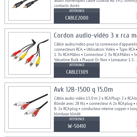
audio numériques câble coaxial RG 59 (75ohms)
contacts dorés
RÉFÉRENCE
CABLE2000
Cordon audio-vidéo 3 x rca mâ
Câble audio/vidéo pour la connexion d'appareil
connecteurs RCA. • Utilisation: Vidéo • Type: RCA
1: 3x RCA Mâles • Connecteur 2: 3x RCA Mâles • Sé
Valueline Bulk • Plaqué Or: Non • Longueur: 1.5...
RÉFÉRENCE
CABLE1309
Avk 128-1500 q 15.0m
Câble audio vidéo 15,0 m 2 x RCA Plug> 2 x RCA b
Blindé avec 28 fils • connecteur A: 2x RCA plug •
B: 2x RCA plug • conducteur interne copper • lon
blindage blindé
RÉFÉRENCE
W-50410