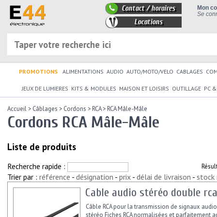
Contact / horaires
Mon c
Se conn
Locations
PROMOTIONS
ALIMENTATIONS
AUDIO
AUTO/MOTO/VELO
CABLAGES
CO
JEUX DE LUMIERES
KITS & MODULES
MAISON ET LOISIRS
OUTILLAGE
PC &
Accueil
>
Câblages
>
Cordons
>
RCA
>
RCA Mâle-Mâle
Cordons RCA Mâle-Mâle
Liste de produits
Recherche rapide :
Résul
Trier par :
référence
-
désignation
-
prix
-
délai de livraison
-
stock
Cable audio stéréo double rc
Câble RCA pour la transmission de signaux audi
stéréo Fiches RCA normalisées et parfaitement a