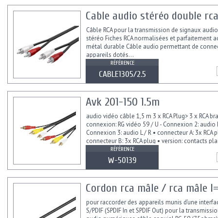
Cable audio stéréo double rc
Câble RCA pour la transmission de signaux audi
stéréo Fiches RCA normalisées et parfaitement a
métal durable Câble audio permettant de conne
appareils dotés...
RÉFÉRENCE
CABLE1305/2.5
Avk 201-150 1.5m
audio vidéo câble 1,5 m 3 x RCA Plug> 3 x RCA br
connexion: RG vidéo 59 / U - Connexion 2: audio L 
Connexion 3: audio L / R • connecteur A: 3x RCA p
connecteur B: 3x RCA plug • version: contacts pla
RÉFÉRENCE
W-50139
Cordon rca mâle / rca mâle l=
pour raccorder des appareils munis d’une interfa
S/PDIF (SPDIF In et SPDIF Out) pour la transmissi