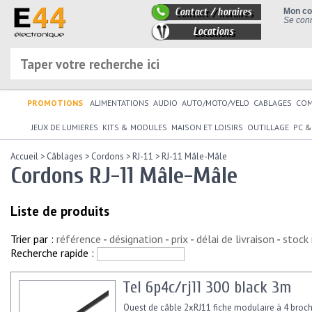
Contact / horaires
Mon c
Se conn
Locations
PROMOTIONS
ALIMENTATIONS
AUDIO
AUTO/MOTO/VELO
CABLAGES
CO
JEUX DE LUMIERES
KITS & MODULES
MAISON ET LOISIRS
OUTILLAGE
PC &
Accueil
>
Câblages
>
Cordons
>
RJ-11
>
RJ-11 Mâle-Mâle
Cordons RJ-11 Mâle-Mâle
Liste de produits
Trier par :
référence
-
désignation
-
prix
-
délai de livraison
-
stock
Recherche rapide :
Tel 6p4c/rj11 300 black 3m
Ouest de câble 2xRJ11 fiche modulaire à 4 broc