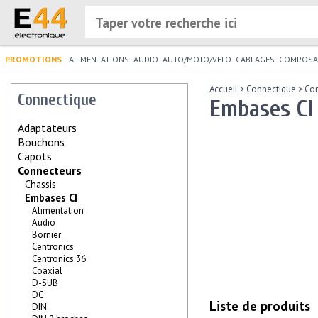
PROMOTIONS
ALIMENTATIONS
AUDIO
AUTO/MOTO/VELO
CABLAGES
COMPOSA
Accueil
>
Connectique
>
Co
Connectique
Embases CI 
Adaptateurs
Bouchons
Capots
Connecteurs
Chassis
Embases CI
Alimentation
Audio
Bornier
Centronics
Centronics 36
Coaxial
D-SUB
DC
Liste de produits
DIN