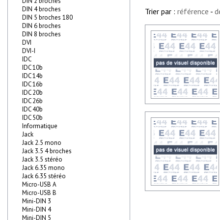
DIN 2 broches
DIN 4 broches
Trier par :
référence
-
d
DIN 5 broches 180
DIN 6 broches
DIN 8 broches
DVI
DVI-I
IDC
IDC 10b
IDC 14b
IDC 16b
IDC 20b
IDC 26b
IDC 40b
IDC 50b
Informatique
Jack
Jack 2.5 mono
Jack 3.5 4 broches
Jack 3.5 stéréo
Jack 6.35 mono
Jack 6.35 stéréo
Micro-USB A
Micro-USB B
Mini-DIN 3
Mini-DIN 4
Mini-DIN 5