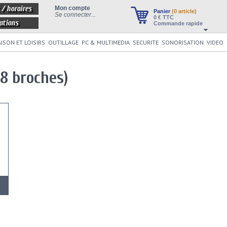
 / horaires
Mon compte
Panier
(0 article)
Se connecter...
0
€ TTC
ations
Commande rapide
ISON ET LOISIRS
OUTILLAGE
PC & MULTIMEDIA
SECURITE
SONORISATION
VIDEO
8 broches)