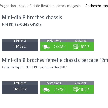
ésignation
-
prix
-
délai de livraison
-
stock magasin
Recherche rap
Mini-din 8 broches chassis
MINI-DIN 8 BROCHES CHASSIS
RÉFÉRENCE
EXPÉDITIONS
À NANTES
FMD8C
24/48h
D10.7
Mini-din 8 broches femelle chassis percage 12
Caractéristiques : Mini-DIN 8-pin connector 180 °
RÉFÉRENCE
EXPÉDITIONS
À NANTES
FMD8CV
24/48h
D10.7