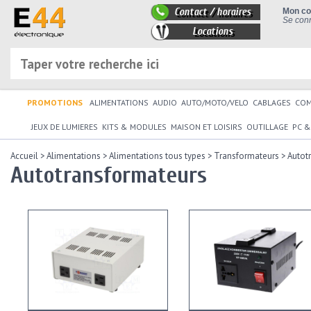
Contact / horaires
Mon c
Se conn
Locations
PROMOTIONS
ALIMENTATIONS
AUDIO
AUTO/MOTO/VELO
CABLAGES
CO
JEUX DE LUMIERES
KITS & MODULES
MAISON ET LOISIRS
OUTILLAGE
PC &
Accueil
>
Alimentations
>
Alimentations tous types
>
Transformateurs
>
Autot
Autotransformateurs