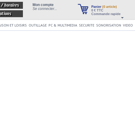
 / horaires
Mon compte
Panier
(0 article)
Se connecter...
0
€ TTC
ations
Commande rapide
ISON ET LOISIRS
OUTILLAGE
PC & MULTIMEDIA
SECURITE
SONORISATION
VIDEO