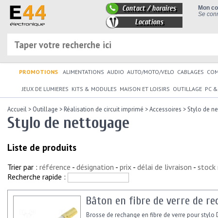
Contact / horaires
Mon c
Se conn
Locations
PROMOTIONS
ALIMENTATIONS
AUDIO
AUTO/MOTO/VELO
CABLAGES
CO
JEUX DE LUMIERES
KITS & MODULES
MAISON ET LOISIRS
OUTILLAGE
PC &
Accueil
>
Outillage
>
Réalisation de circuit imprimé
>
Accessoires
>
Stylo de n
Stylo de nettoyage
Liste de produits
Trier par :
référence
-
désignation
-
prix
-
délai de livraison
-
stock
Recherche rapide :
Bâton en fibre de verre de r
Brosse de rechange en fibre de verre pour stylo 