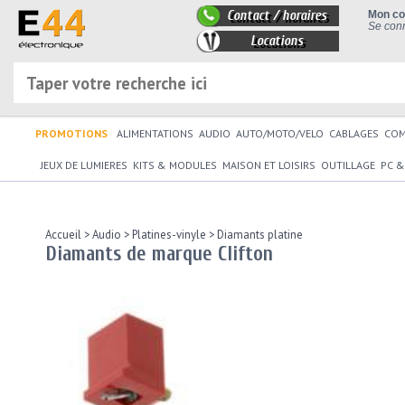
Contact / horaires
Mon c
Se conn
Locations
PROMOTIONS
ALIMENTATIONS
AUDIO
AUTO/MOTO/VELO
CABLAGES
CO
JEUX DE LUMIERES
KITS & MODULES
MAISON ET LOISIRS
OUTILLAGE
PC &
Accueil
>
Audio
>
Platines-vinyle
>
Diamants platine
Diamants de marque Clifton