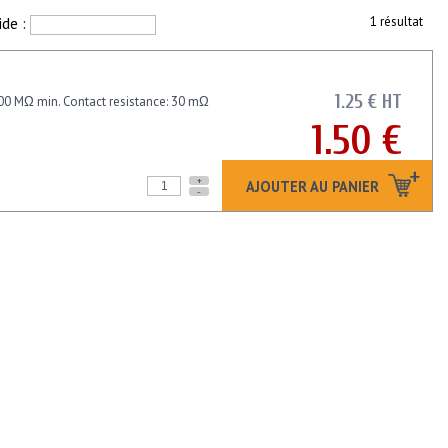
ide :
1 résultat
1.25 € HT
1000 MΩ min. Contact resistance: 30 mΩ
1.50 €
+
AJOUTER AU PANIER
-