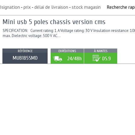
ésignation
-
prix
-
délai de livraison
-
stock magasin
Recherche rap
Mini usb 5 poles chassis version cms
SPECIFICATION: Current rating: 1 A Voltage rating: 30 V Insulation resistance: 
max. Dielectric voltage: 500 V AC...
RÉFÉRENCE
EXPÉDITIONS
À NANTES
MUB1B5SMD
24/48h
D5.9