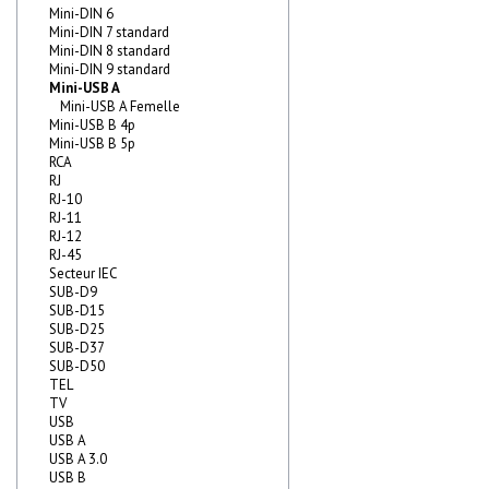
Mini-DIN 6
Mini-DIN 7 standard
Mini-DIN 8 standard
Mini-DIN 9 standard
Mini-USB A
Mini-USB A Femelle
Mini-USB B 4p
Mini-USB B 5p
RCA
RJ
RJ-10
RJ-11
RJ-12
RJ-45
Secteur IEC
SUB-D9
SUB-D15
SUB-D25
SUB-D37
SUB-D50
TEL
TV
USB
USB A
USB A 3.0
USB B