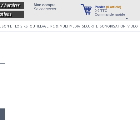
 / horaires
Mon compte
Panier
(0 article)
Se connecter...
0
€ TTC
ations
Commande rapide
ISON ET LOISIRS
OUTILLAGE
PC & MULTIMEDIA
SECURITE
SONORISATION
VIDEO