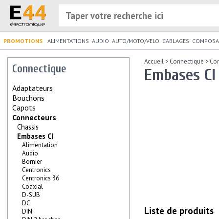
PROMOTIONS
ALIMENTATIONS
AUDIO
AUTO/MOTO/VELO
CABLAGES
COMPOSA
Accueil
>
Connectique
>
Co
Connectique
Embases CI
Adaptateurs
Bouchons
Capots
Connecteurs
Chassis
Embases CI
Alimentation
Audio
Bornier
Centronics
Centronics 36
Coaxial
D-SUB
DC
Liste de produits
DIN