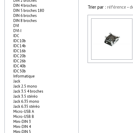
DIN 2 broches
DIN 4 broches
Trier par :
référence
-
d
DIN 5 broches 180
DIN 6 broches
DIN 8 broches
DVI
DVI-I
IDC
IDC 10b
IDC 14b
IDC 16b
IDC 20b
IDC 26b
IDC 40b
IDC 50b
Informatique
Jack
Jack 2.5 mono
Jack 3.5 4 broches
Jack 3.5 stéréo
Jack 6.35 mono
Jack 6.35 stéréo
Micro-USB A
Micro-USB B
Mini-DIN 3
Mini-DIN 4
Mini-DIN 5