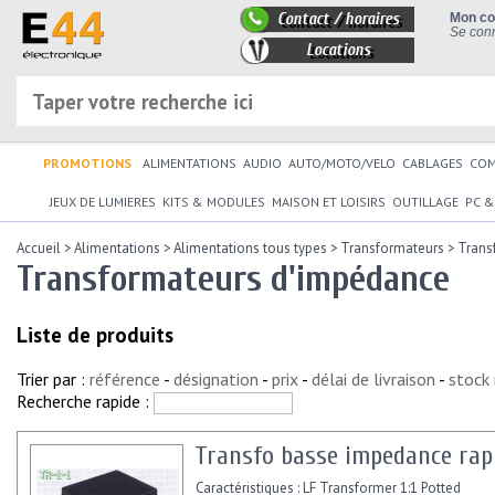
Contact / horaires
Mon c
Se conn
Locations
PROMOTIONS
ALIMENTATIONS
AUDIO
AUTO/MOTO/VELO
CABLAGES
CO
JEUX DE LUMIERES
KITS & MODULES
MAISON ET LOISIRS
OUTILLAGE
PC &
Accueil
>
Alimentations
>
Alimentations tous types
>
Transformateurs
>
Trans
Transformateurs d'impédance
Liste de produits
Trier par :
référence
-
désignation
-
prix
-
délai de livraison
-
stock
Recherche rapide :
Transfo basse impedance rapp
Caractéristiques : LF Transformer 1:1 Potted