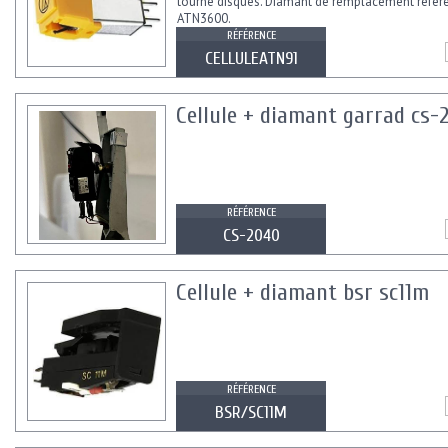
tourne disques. Diamant de remplacement référ
ATN3600.
RÉFÉRENCE
CELLULEATN91
Cellule + diamant garrad cs-
RÉFÉRENCE
CS-2040
Cellule + diamant bsr sc11m
RÉFÉRENCE
BSR/SC11M