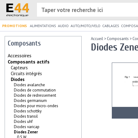
PROMOTIONS
ALIMENTATIONS
AUDIO
AUTO/MOTO/VELO
CABLAGES
COMPOSA
Accueil
>
Composants
>
Co
Composants
Diodes Zen
Accessoires
Composants actifs
Capteurs
Circuits intégrés
Diodes
Diodes avalanche
Diodes de commutation
Diodes de redressement
Diodes germanium
Diodes pour micro-ondes
Diodes schottky
Diodes transil
Diodes uhf
Diodes varicap
Diodes Zener
0.5 W