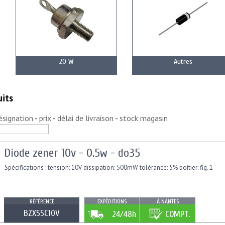
20 W
Autres
its
ésignation
-
prix
-
délai de livraison
-
stock magasin
Diode zener 10v - 0.5w - do35
Spécifications : tension: 10V dissipation: 500mW tolérance: 5% boîtier: fig. 1
RÉFÉRENCE
EXPÉDITIONS
À NANTES
BZX55C10V
24/48h
COMPT.