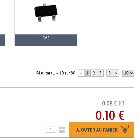
CMS
Résultats 1 – 10 sur 80
«
1
2
3
···
8
»
0.08 € HT
0.10 €
+
AJOUTER AU PANIER
-