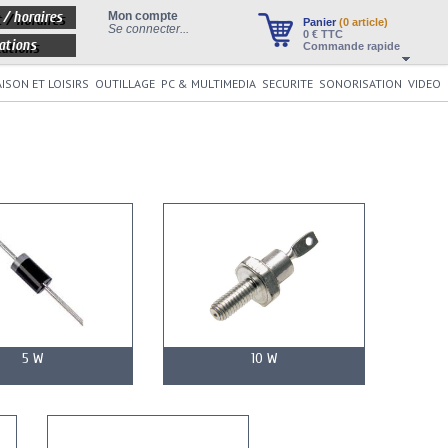
 / horaires
Mon compte
Panier
(0 article)
Se connecter...
0
€ TTC
ations
Commande rapide
ISON ET LOISIRS
OUTILLAGE
PC & MULTIMEDIA
SECURITE
SONORISATION
VIDEO
5 W
10 W