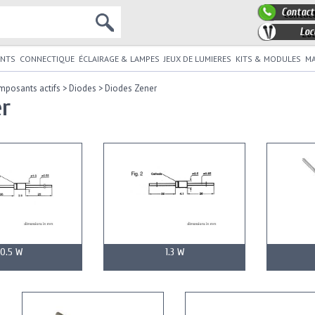
Contact
Loc
NTS
CONNECTIQUE
ÉCLAIRAGE & LAMPES
JEUX DE LUMIERES
KITS & MODULES
MA
mposants actifs
>
Diodes
>
Diodes Zener
er
0.5 W
1.3 W