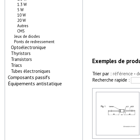
1.3 W
5 W
10 W
20 W
Autres
CMS
Jeux de diodes
Ponts de redressement
Optoélectronique
Thyristors
Transistors
Exemples de produ
Triacs
Tubes électroniques
Trier par :
référence
-
d
Composants passifs
Recherche rapide :
Équipements antistatique