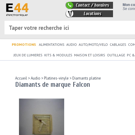
Contact / horaires
Mon c
Se conn
Locations
PROMOTIONS
ALIMENTATIONS
AUDIO
AUTO/MOTO/VELO
CABLAGES
CO
JEUX DE LUMIERES
KITS & MODULES
MAISON ET LOISIRS
OUTILLAGE
PC &
Accueil
>
Audio
>
Platines-vinyle
>
Diamants platine
Diamants de marque Falcon