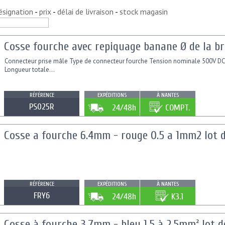
ésignation
-
prix
-
délai de livraison
-
stock magasin
Cosse fourche avec repiquage banane Ø de la br
Connecteur prise mâle Type de connecteur fourche Tension nominale 500V DC
Longueur totale...
RÉFÉRENCE
EXPÉDITIONS
À NANTES
PS025R
24/48h
COMPT.
Cosse a fourche 6.4mm - rouge 0.5 a 1mm2 lot d
RÉFÉRENCE
EXPÉDITIONS
À NANTES
FRY6
24/48h
K3.1
Cosse à fourche 3.7mm - bleu 1.5 à 2.5mm² lot d