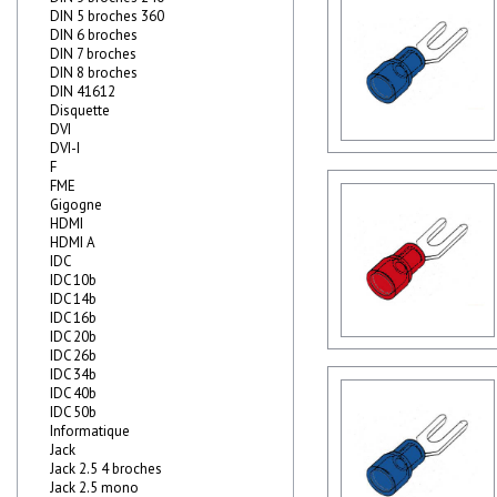
DIN 5 broches 360
DIN 6 broches
DIN 7 broches
DIN 8 broches
DIN 41612
Disquette
DVI
DVI-I
F
FME
Gigogne
HDMI
HDMI A
IDC
IDC 10b
IDC 14b
IDC 16b
IDC 20b
IDC 26b
IDC 34b
IDC 40b
IDC 50b
Informatique
Jack
Jack 2.5 4 broches
Jack 2.5 mono