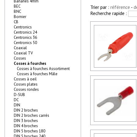
Bananes 4mm
BEC
Trier par :
référence
-
d
BNC
Recherche rapide :
Bornier
CB
Centronics
Centronics 24
Centronics 36
Centronics 50
Coaxial
Coaxial TV
Cosses
Cosses à fourches
Cosses à fourches Assortiment
Cosses à fourches Mâle
Cosses à oeil
Cosses plates
Cosses rondes
D-SUB
DC
DIN
DIN 2 broches
DIN 2 broches carrés
DIN 3 broches
DIN 4 broches
DIN 5 broches 180
DIN 5 broches 240