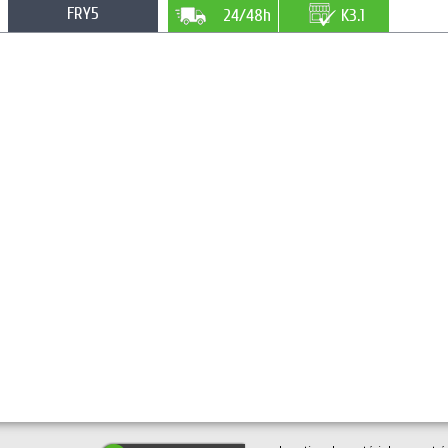
FRY5
24/48h
K3.1