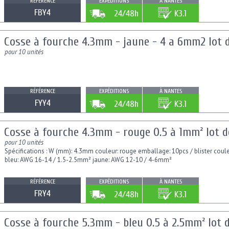
RÉFÉRENCE
EXPÉDITIONS
À NANTES
FBY4
24/48h
K3.1
Cosse à fourche 4.3mm - jaune - 4 a 6mm2 lot d
pour 10 unités
RÉFÉRENCE
EXPÉDITIONS
À NANTES
FYY4
24/48h
K3.1
Cosse à fourche 4.3mm - rouge 0.5 à 1mm² lot de
pour 10 unités
Spécifications : W (mm): 4.3mm couleur: rouge emballage: 10pcs / blister cou
bleu: AWG 16-14 / 1.5-2.5mm² jaune: AWG 12-10 / 4-6mm²
RÉFÉRENCE
EXPÉDITIONS
À NANTES
FRY4
24/48h
K3.1
Cosse à fourche 5.3mm - bleu 0.5 à 2.5mm² lot d