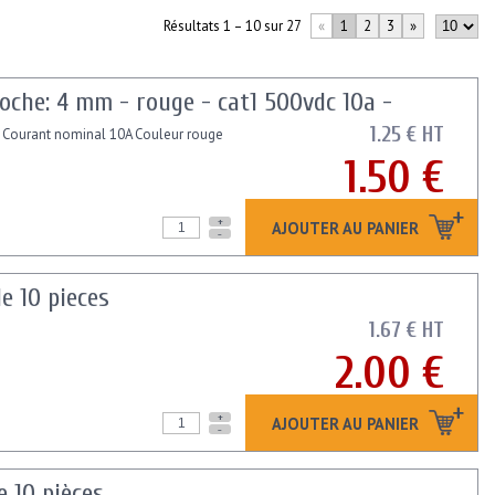
Résultats 1 – 10 sur 27
«
1
2
3
»
oche: 4 mm - rouge - cat1 500vdc 10a -
1.25 € HT
 Courant nominal 10A Couleur rouge
1.50 €
+
AJOUTER AU PANIER
-
e 10 pieces
1.67 € HT
2.00 €
+
AJOUTER AU PANIER
-
e 10 pièces