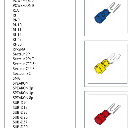
POWERCON A
POWERCON B
RCA
RJ
RJ-9
RJ-10
RJ-11
RJ-12
RJ-45
RJ-50
RP-SMA
Secteur 2P
Secteur 2P+T
Secteur CEE 3p
Secteur CEE 5p
Secteur IEC
SMA
SPEAKON
SPEAKON 2p
SPEAKON 4p
SPEAKON 8p
SUB-D9
SUB-D15
SUB-D25
SUB-D26
SUB-D37
SUB-D50