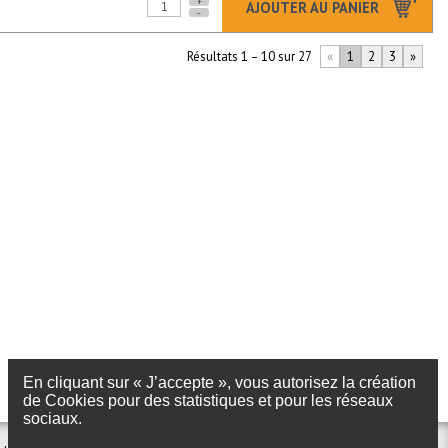
+
AJOUTER AU PANIER
-
Résultats 1 – 10 sur 27
«
1
2
3
»
En cliquant sur « J’accepte », vous autorisez la création
de Cookies pour des statistiques et pour les réseaux
sociaux.