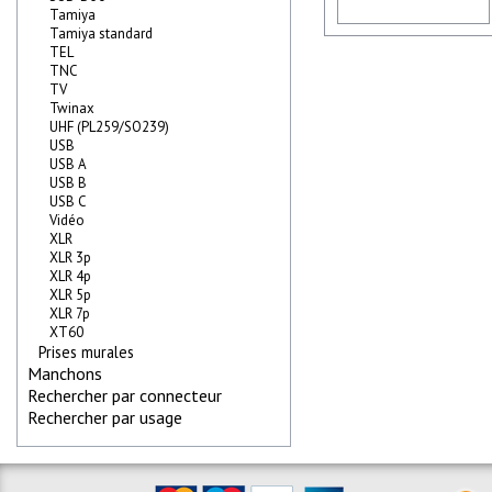
Tamiya
Tamiya standard
TEL
TNC
TV
Twinax
UHF (PL259/SO239)
USB
USB A
USB B
USB C
Vidéo
XLR
XLR 3p
XLR 4p
XLR 5p
XLR 7p
XT60
Prises murales
Manchons
Rechercher par connecteur
Rechercher par usage