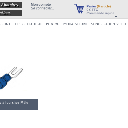
 / horaires
Mon compte
Panier
(0 article)
Se connecter...
0
€ TTC
ations
Commande rapide
ISON ET LOISIRS
OUTILLAGE
PC & MULTIMEDIA
SECURITE
SONORISATION
VIDEO
s à fourches Mâle