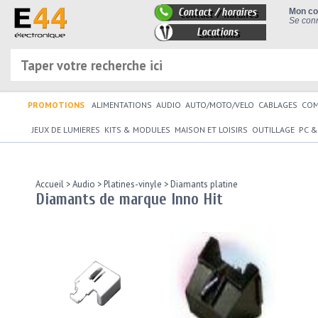
Contact / horaires
Mon c
Se conn
Locations
PROMOTIONS
ALIMENTATIONS
AUDIO
AUTO/MOTO/VELO
CABLAGES
CO
JEUX DE LUMIERES
KITS & MODULES
MAISON ET LOISIRS
OUTILLAGE
PC &
Accueil
>
Audio
>
Platines-vinyle
>
Diamants platine
Diamants de marque Inno Hit