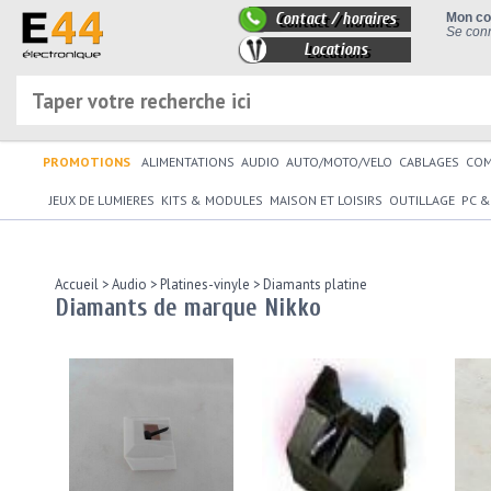
Contact / horaires
Mon c
Se conn
Locations
PROMOTIONS
ALIMENTATIONS
AUDIO
AUTO/MOTO/VELO
CABLAGES
CO
JEUX DE LUMIERES
KITS & MODULES
MAISON ET LOISIRS
OUTILLAGE
PC &
Accueil
>
Audio
>
Platines-vinyle
>
Diamants platine
Diamants de marque Nikko