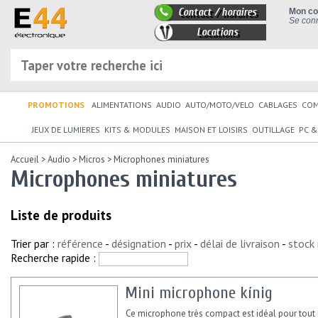
Contact / horaires
Mon c
Se conn
Locations
PROMOTIONS
ALIMENTATIONS
AUDIO
AUTO/MOTO/VELO
CABLAGES
CO
JEUX DE LUMIERES
KITS & MODULES
MAISON ET LOISIRS
OUTILLAGE
PC &
Accueil
>
Audio
>
Micros
>
Microphones miniatures
Microphones miniatures
Liste de produits
Trier par :
référence
-
désignation
-
prix
-
délai de livraison
-
stock
Recherche rapide :
Mini microphone kínig
Ce microphone très compact est idéal pour tout u