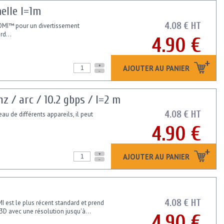
elle l=1m
4.08 € HT
DMI™ pour un divertissement
rd...
4.90 €
+
AJOUTER AU PANIER
-
 / arc / 10.2 gbps / l=2 m
4.08 € HT
au de différents appareils, il peut
4.90 €
+
AJOUTER AU PANIER
-
4.08 € HT
I est le plus récent standard et prend
3D avec une résolution jusqu'à...
4.90 €