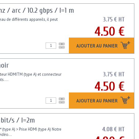
 / arc / 10.2 gbps / l=1 m
3.75 € HT
au de différents appareils, il peut
4.50 €
+
AJOUTER AU PANIER
-
noir
3.75 € HT
eur HDMITM (type A) et connecteur
s....
4.50 €
+
AJOUTER AU PANIER
-
gbit/s / l=2m
4.08 € HT
ype A) > Prise HDMI (type A) Notre
idéo...