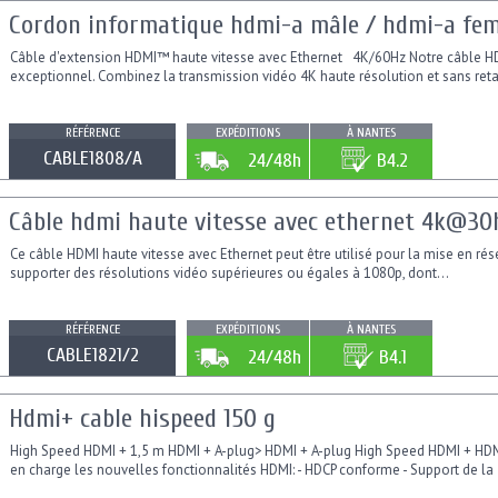
Cordon informatique hdmi-a mâle / hdmi-a fem
Câble d'extension HDMI™ haute vitesse avec Ethernet 4K/60Hz Notre câble H
exceptionnel. Combinez la transmission vidéo 4K haute résolution et sans reta
RÉFÉRENCE
EXPÉDITIONS
À NANTES
CABLE1808/A
24/48h
B4.2
Câble hdmi haute vitesse avec ethernet 4k@30hz
Ce câble HDMI haute vitesse avec Ethernet peut être utilisé pour la mise en rése
supporter des résolutions vidéo supérieures ou égales à 1080p, dont...
RÉFÉRENCE
EXPÉDITIONS
À NANTES
CABLE1821/2
24/48h
B4.1
Hdmi+ cable hispeed 150 g
High Speed ​​HDMI + 1,5 m HDMI + A-plug> HDMI + A-plug High Speed ​​HDMI + HDM
en charge les nouvelles fonctionnalités HDMI: - HDCP conforme - Support de la 