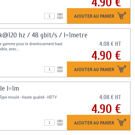
4.90 €
+
AJOUTER AU PANIER
-
k@120 hz / 48 gbit/s / l=1metre
4.08 € HT
e gamme pour le divertissement haut
ble, avec...
4.90 €
+
AJOUTER AU PANIER
-
le l=1m
4.08 € HT
Type moulé - Haute qualité - HDTV
4.90 €
+
AJOUTER AU PANIER
-