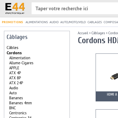
PROMOTIONS
ALIMENTATIONS
AUDIO
AUTO/MOTO/VELO
CABLAGES
COMPOSA
Accueil
>
Câblages
>
Cordo
Câblages
Cordons HD
Câbles
Cordons
Alimentation
Allume-Cigares
APPLE
ATX 4P
ATX 8P
ATX 24P
Audio
Auto
HDMI A
Bananes
Bananes 4mm
BNC
Centronics
Centronics 36