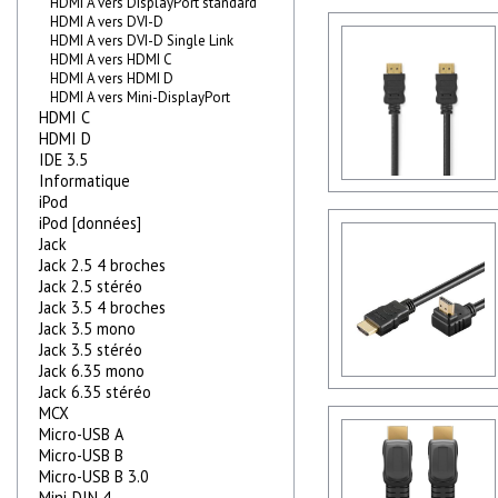
HDMI A vers DisplayPort standard
HDMI A vers DVI-D
HDMI A vers DVI-D Single Link
HDMI A vers HDMI C
HDMI A vers HDMI D
HDMI A vers Mini-DisplayPort
HDMI C
HDMI D
IDE 3.5
Informatique
iPod
iPod [données]
Jack
Jack 2.5 4 broches
Jack 2.5 stéréo
Jack 3.5 4 broches
Jack 3.5 mono
Jack 3.5 stéréo
Jack 6.35 mono
Jack 6.35 stéréo
MCX
Micro-USB A
Micro-USB B
Micro-USB B 3.0
Mini-DIN 4