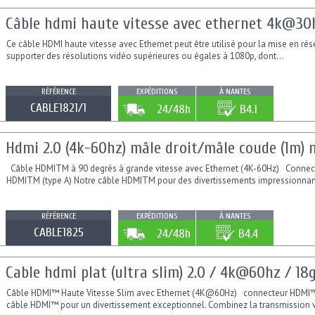
Câble hdmi haute vitesse avec ethernet 4k@30hz
Ce câble HDMI haute vitesse avec Ethernet peut être utilisé pour la mise en rése
supporter des résolutions vidéo supérieures ou égales à 1080p, dont...
RÉFÉRENCE
EXPÉDITIONS
À NANTES
CABLE1821/1
24/48h
B4.1
Hdmi 2.0 (4k-60hz) mâle droit/mâle coude (1m) 
Câble HDMITM à 90 degrés à grande vitesse avec Ethernet (4K-60Hz) Connect
HDMITM (type A) Notre câble HDMITM pour des divertissements impressionnant
RÉFÉRENCE
EXPÉDITIONS
À NANTES
CABLE1825
24/48h
B4.4
Cable hdmi plat (ultra slim) 2.0 / 4k@60hz / 18
Câble HDMI™ Haute Vitesse Slim avec Ethernet (4K@60Hz) connecteur HDMI™ (t
câble HDMI™ pour un divertissement exceptionnel. Combinez la transmission v