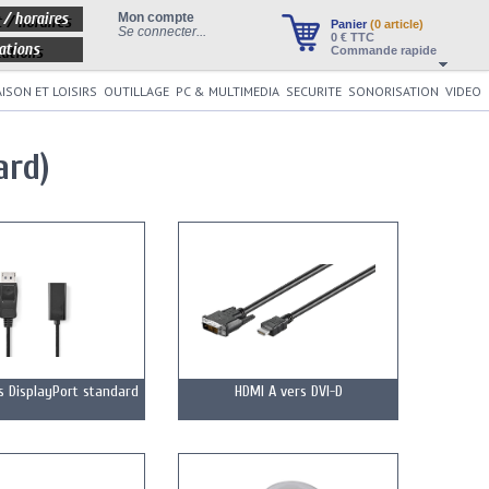
 / horaires
Mon compte
Panier
(0 article)
Se connecter...
0
€ TTC
ations
Commande rapide
ISON ET LOISIRS
OUTILLAGE
PC & MULTIMEDIA
SECURITE
SONORISATION
VIDEO
ard)
s DisplayPort standard
HDMI A vers DVI-D