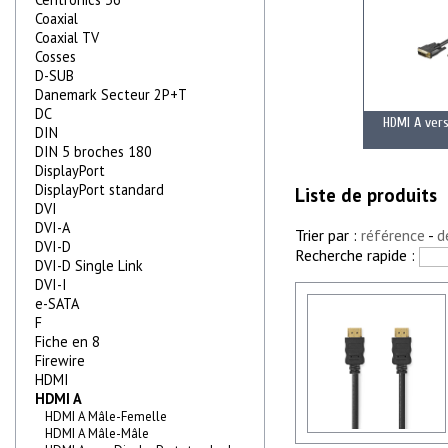
Coaxial
Coaxial TV
Cosses
D-SUB
Danemark Secteur 2P+T
DC
HDMI A vers
DIN
DIN 5 broches 180
DisplayPort
DisplayPort standard
Liste de produits
DVI
DVI-A
Trier par :
référence
-
d
DVI-D
Recherche rapide :
DVI-D Single Link
DVI-I
e-SATA
F
Fiche en 8
Firewire
HDMI
HDMI A
HDMI A Mâle-Femelle
HDMI A Mâle-Mâle