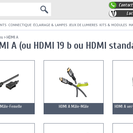
Contact
Loc
NTS
CONNECTIQUE
ÉCLAIRAGE & LAMPES
JEUX DE LUMIERES
KITS & MODULES
MA
ns
>
HDMI A
MI A (ou HDMI 19 b ou HDMI stand
 Mâle-Femelle
HDMI A Mâle-Mâle
HDMI A ver