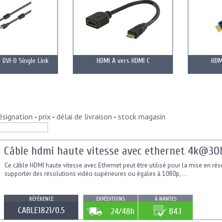
 DVI-D Single Link
HDMI A vers HDMI C
HDM
ésignation
-
prix
-
délai de livraison
-
stock magasin
Câble hdmi haute vitesse avec ethernet 4k@30hz
Ce câble HDMI haute vitesse avec Ethernet peut être utilisé pour la mise en rése
supporter des résolutions vidéo supérieures ou égales à 1080p,...
RÉFÉRENCE
EXPÉDITIONS
À NANTES
CABLE1821/0.5
24/48h
B4.1