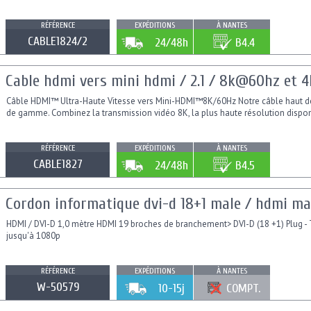
RÉFÉRENCE
EXPÉDITIONS
À NANTES
CABLE1824/2
24/48h
B4.4
Cable hdmi vers mini hdmi / 2.1 / 8k@60hz et 4
Câble HDMI™ Ultra-Haute Vitesse vers Mini-HDMI™8K/60Hz Notre câble haut d
de gamme. Combinez la transmission vidéo 8K, la plus haute résolution disponi
RÉFÉRENCE
EXPÉDITIONS
À NANTES
CABLE1827
24/48h
B4.5
Cordon informatique dvi-d 18+1 male / hdmi ma
HDMI / DVI-D 1,0 mètre HDMI 19 broches de branchement> DVI-D (18 +1) Plug - 
jusqu'à 1080p
RÉFÉRENCE
EXPÉDITIONS
À NANTES
W-50579
10-15j
COMPT.