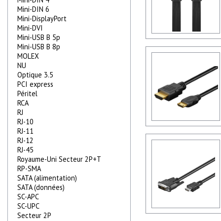
Mini-DIN 6
Mini-DisplayPort
Mini-DVI
Mini-USB B 5p
Mini-USB B 8p
MOLEX
NU
Optique 3.5
PCI express
Péritel
RCA
RJ
RJ-10
RJ-11
RJ-12
RJ-45
Royaume-Uni Secteur 2P+T
RP-SMA
SATA (alimentation)
SATA (données)
SC-APC
SC-UPC
Secteur 2P