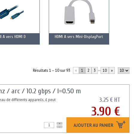
I A vers HDMI D
HDMI A vers Mini-DisplayPort
Résultats 1 – 10 sur 93
«
1
2
3
···
10
»
 / arc / 10.2 gbps / l=0.50 m
3.25 € HT
au de différents appareils, il peut
3.90 €
+
AJOUTER AU PANIER
-