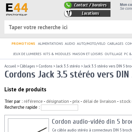
Contact / horaires
Mon c
Se conn
Locations
PROMOTIONS
ALIMENTATIONS
AUDIO
AUTO/MOTO/VELO
CABLAGES
CO
JEUX DE LUMIERES
KITS & MODULES
MAISON ET LOISIRS
OUTILLAGE
PC &
Accueil
>
Câblages
>
Cordons
>
Jack 3.5 stéréo
>
Jack 3.5 stéréo vers DIN 5 br
Cordons Jack 3.5 stéréo vers DIN
Liste de produits
Trier par :
référence
-
désignation
-
prix
-
délai de livraison
-
stock
Recherche rapide :
Cordon audio-vidéo din 5 bro
Ce câble audio stéréo à connecteurs DIN 5 broc