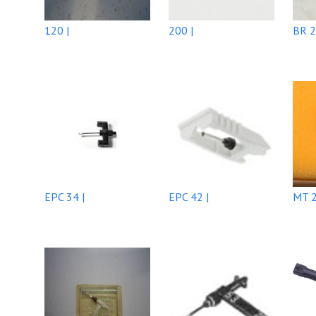
120 |
200 |
BR 2
EPC 34 |
EPC 42 |
MT 2