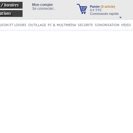
 / horaires
Mon compte
Panier
(0 article)
Se connecter...
0
€ TTC
ations
Commande rapide
ISON ET LOISIRS
OUTILLAGE
PC & MULTIMEDIA
SECURITE
SONORISATION
VIDEO