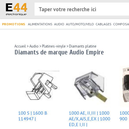
PROMOTIONS
ALIMENTATIONS
AUDIO
AUTO/MOTO/VELO
CABLAGES
COMPOSA
Accueil
>
Audio
>
Platines-vinyle
>
Diamants platine
Diamants de marque Audio Empire
100 S | 1600 B
1000 AE, II,III | 1000
1000 
114947 |
AE/X,AJS,E,EX | 1000
900 
ED,E I,II |