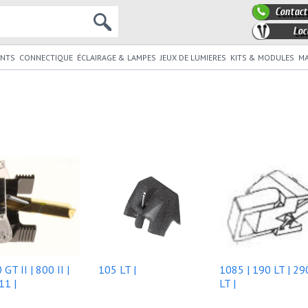
Contact
Loc
NTS
CONNECTIQUE
ÉCLAIRAGE & LAMPES
JEUX DE LUMIERES
KITS & MODULES
MA
GT II | 800 II |
105 LT |
1085 | 190 LT | 29
11 |
LT |