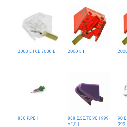
2000 E | CE 2000 E |
2000 E I |
2000 
880 P,PE |
888 E,SE,TE,VE | 999
90 E
VE,E |
999 