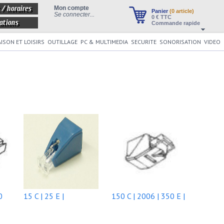
 / horaires
Mon compte
Panier
(0 article)
Se connecter...
0
€ TTC
ations
Commande rapide
ISON ET LOISIRS
OUTILLAGE
PC & MULTIMEDIA
SECURITE
SONORISATION
VIDEO
0
15 C | 25 E |
150 C | 2006 | 350 E |