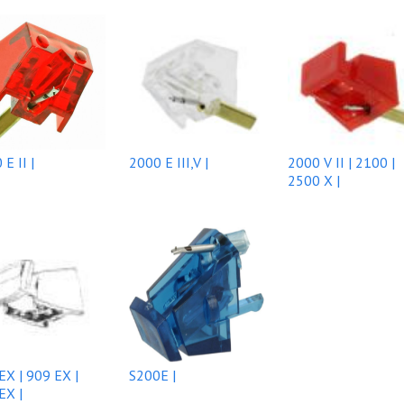
E II |
2000 E III,V |
2000 V II | 2100 |
2500 X |
EX | 909 EX |
S200E |
EX |