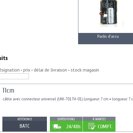
Packs d'accu
its
ésignation
-
prix
-
délai de livraison
-
stock magasin
11cm
câble avec connecteur universel (UNI-7017H-01) Longueur: 7 cm • longueur: 7 c
RÉFÉRENCE
EXPÉDITIONS
À NANTES
BATC
24/48h
COMPT.