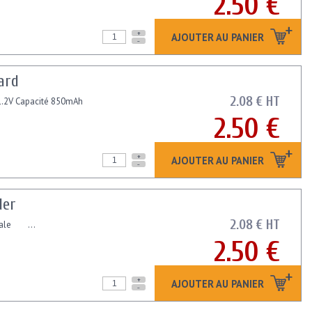
2.50 €
+
AJOUTER AU PANIER
-
ard
2.08 € HT
 1.2V Capacité 850mAh
2.50 €
+
AJOUTER AU PANIER
-
der
2.08 € HT
inale ...
2.50 €
+
AJOUTER AU PANIER
-