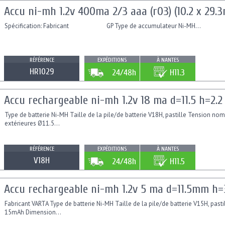
Accu ni-mh 1.2v 400ma 2/3 aaa (r03) (10.2 x 29.
Spécification: Fabricant GP Type de accumulateur Ni-MH...
RÉFÉRENCE
EXPÉDITIONS
À NANTES
HR1029
24/48h
H11.3
Accu rechargeable ni-mh 1.2v 18 ma d=11.5 h=2.
Type de batterie Ni-MH Taille de la pile/de batterie V18H, pastille Tension 
extérieures Ø11.5...
RÉFÉRENCE
EXPÉDITIONS
À NANTES
V18H
24/48h
H11.5
Accu rechargeable ni-mh 1.2v 5 ma d=11.5mm h
Fabricant VARTA Type de batterie Ni-MH Taille de la pile/de batterie V15H, pas
15mAh Dimension...