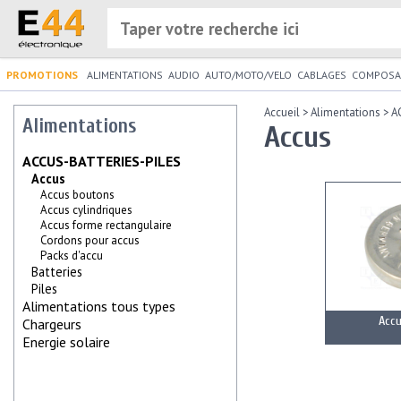
PROMOTIONS
ALIMENTATIONS
AUDIO
AUTO/MOTO/VELO
CABLAGES
COMPOSA
Accueil
>
Alimentations
>
A
Alimentations
Accus
ACCUS-BATTERIES-PILES
Accus
Accus boutons
Accus cylindriques
Accus forme rectangulaire
Cordons pour accus
Packs d'accu
Batteries
Piles
Alimentations tous types
Acc
Chargeurs
Energie solaire