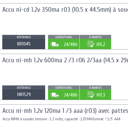
Accu ni-cd 1.2v 350ma r03 (10.5 x 44.5mm) à sou
RÉFÉRENCE
EXPÉDITIONS
À NANTES
KR1045
24/48h
H11.2
Accu ni-mh 1.2v 600ma 2 /3 r06 2/3aa (14.5 x 2
RÉFÉRENCE
EXPÉDITIONS
À NANTES
HR1529
24/48h
H11.3
Accu ni-mh 1.2v 120ma 1 /3 aaa (r03) avec patte
Accu NIMH à souder, tension : 1.2 volts, capacité : 120 MA format ! 1/3 AAA