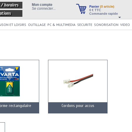
 / horaires
Mon compte
Panier
(0 article)
Se connecter...
0
€ TTC
ations
Commande rapide
ISON ET LOISIRS
OUTILLAGE
PC & MULTIMEDIA
SECURITE
SONORISATION
VIDEO
orme rectangulaire
Cordons pour accus