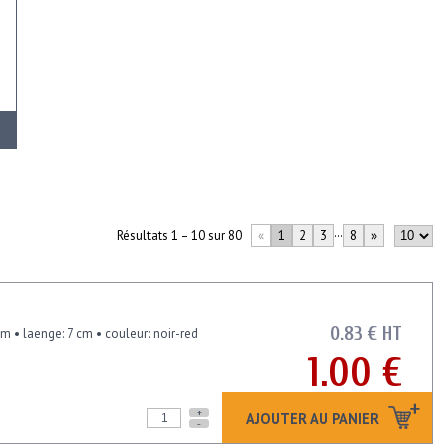
Résultats 1 – 10 sur 80
«
1
2
3
···
8
»
0.83 € HT
m • laenge: 7 cm • couleur: noir-red
1.00 €
+
AJOUTER AU PANIER
-