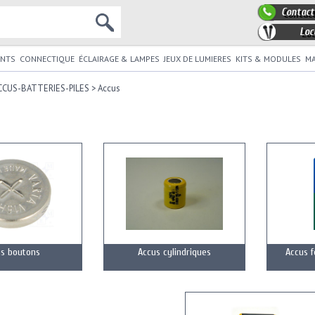
Contact
Loc
NTS
CONNECTIQUE
ÉCLAIRAGE & LAMPES
JEUX DE LUMIERES
KITS & MODULES
MA
CCUS-BATTERIES-PILES
>
Accus
us boutons
Accus cylindriques
Accus f