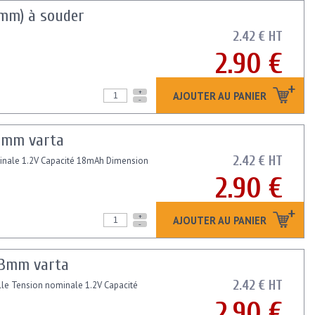
3mm) à souder
2.42 € HT
2.90 €
+
AJOUTER AU PANIER
-
2 mm varta
2.42 € HT
nominale 1.2V Capacité 18mAh Dimension
2.90 €
+
AJOUTER AU PANIER
-
=3mm varta
2.42 € HT
tille Tension nominale 1.2V Capacité
2.90 €