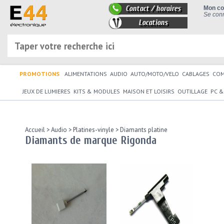
Contact / horaires
Mon c
Se conn
Locations
PROMOTIONS
ALIMENTATIONS
AUDIO
AUTO/MOTO/VELO
CABLAGES
CO
JEUX DE LUMIERES
KITS & MODULES
MAISON ET LOISIRS
OUTILLAGE
PC &
Accueil
>
Audio
>
Platines-vinyle
>
Diamants platine
Diamants de marque Rigonda