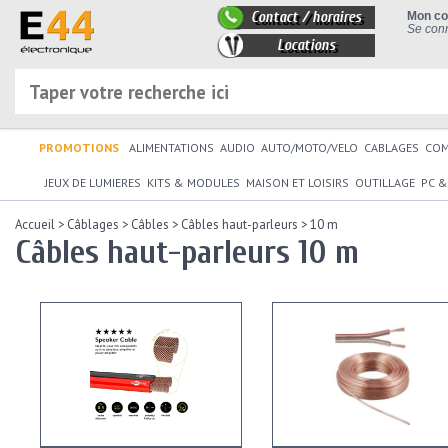
Contact / horaires
Mon c
Se conn
Locations
PROMOTIONS
ALIMENTATIONS
AUDIO
AUTO/MOTO/VELO
CABLAGES
CO
JEUX DE LUMIERES
KITS & MODULES
MAISON ET LOISIRS
OUTILLAGE
PC &
Accueil
>
Câblages
>
Câbles
>
Câbles haut-parleurs
>
10 m
Câbles haut-parleurs 10 m