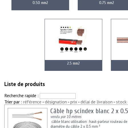
0.50 mm2
0.75 mm2
2.5 mm2
Liste de produits
Recherche rapide :
Trier par :
référence
-
désignation
-
prix
-
délai de livraison
-
stock
Câble hp scindex blanc 2 x 0
vendu par 10 mètres
câble blanc utilisation : haut-parleur rouleau de 
diamètre du câble 2 x 0,5 mm ²