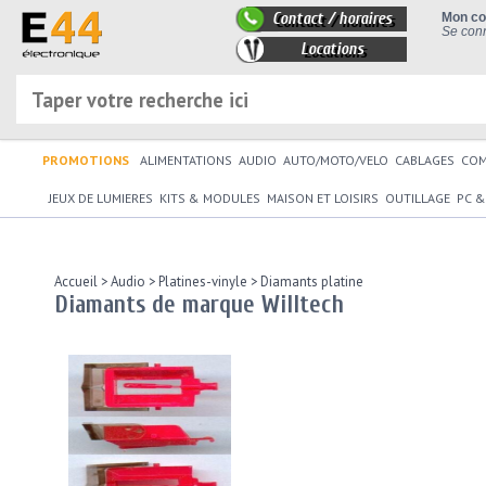
Contact / horaires
Mon c
Se conn
Locations
PROMOTIONS
ALIMENTATIONS
AUDIO
AUTO/MOTO/VELO
CABLAGES
CO
JEUX DE LUMIERES
KITS & MODULES
MAISON ET LOISIRS
OUTILLAGE
PC &
Accueil
>
Audio
>
Platines-vinyle
>
Diamants platine
Diamants de marque Willtech