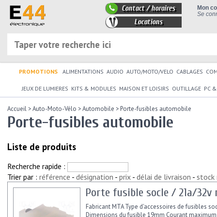
Contact / horaires
Mon c
Se conn
Locations
PROMOTIONS
ALIMENTATIONS
AUDIO
AUTO/MOTO/VELO
CABLAGES
CO
JEUX DE LUMIERES
KITS & MODULES
MAISON ET LOISIRS
OUTILLAGE
PC &
Accueil
>
Auto-Moto-Vélo
>
Automobile
>
Porte-fusibles automobile
Porte-fusibles automobile
Liste de produits
Recherche rapide :
Trier par :
référence
-
désignation
-
prix
-
délai de livraison
-
stock
Porte fusible socle / 21a/32
Fabricant MTA Type d'accessoires de fusibles so
Dimensions du fusible 19mm Courant maximum