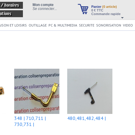
 / horaires
Mon compte
Panier
(0 article)
Se connecter...
0
€ TTC
ations
Commande rapide
ISON ET LOISIRS
OUTILLAGE
PC & MULTIMEDIA
SECURITE
SONORISATION
VIDEO
348 | 710,711 |
480,481,482,484 |
730,731 |