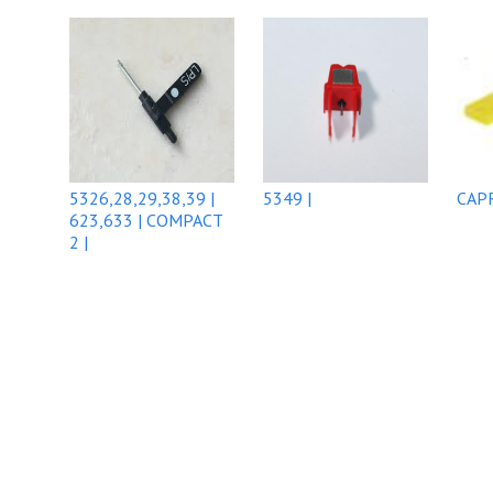
5326,28,29,38,39 |
5349 |
CAPR
623,633 | COMPACT
2 |