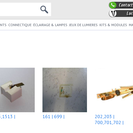
Contact
Loc
NTS
CONNECTIQUE
ÉCLAIRAGE & LAMPES
JEUX DE LUMIERES
KITS & MODULES
MA
,1513 |
161 | 699 |
202,203 |
700,701,702 |