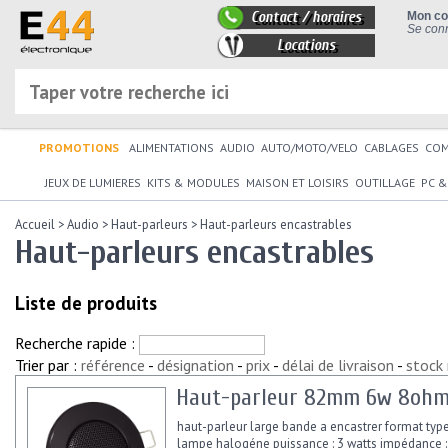
Contact / horaires
Mon c
Se conn
Locations
PROMOTIONS
ALIMENTATIONS
AUDIO
AUTO/MOTO/VELO
CABLAGES
CO
JEUX DE LUMIERES
KITS & MODULES
MAISON ET LOISIRS
OUTILLAGE
PC &
Accueil
>
Audio
>
Haut-parleurs
>
Haut-parleurs encastrables
Haut-parleurs encastrables
Liste de produits
Recherche rapide :
Trier par :
référence
-
désignation
-
prix
-
délai de livraison
-
stock
Haut-parleur 82mm 6w 8ohm 
haut-parleur large bande a encastrer format typ
lampe halogéne puissance : 3 watts impédance 