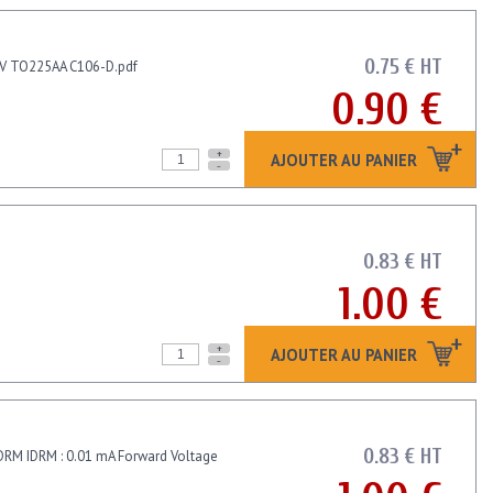
0.75 € HT
00V TO225AA C106-D.pdf
0.90 €
+
AJOUTER AU PANIER
-
0.83 € HT
1.00 €
+
AJOUTER AU PANIER
-
0.83 € HT
VDRM IDRM : 0.01 mA Forward Voltage