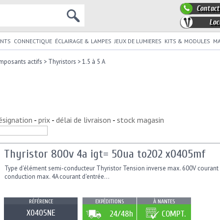
Contact
Loc
NTS
CONNECTIQUE
ÉCLAIRAGE & LAMPES
JEUX DE LUMIERES
KITS & MODULES
MA
mposants actifs
>
Thyristors
>
1.5 à 5 A
ésignation
-
prix
-
délai de livraison
-
stock magasin
Thyristor 800v 4a igt= 50ua to202 x0405mf
Type d'élément semi-conducteur Thyristor Tension inverse max. 600V courant
conduction max. 4A courant d'entrée...
RÉFÉRENCE
EXPÉDITIONS
À NANTES
X0405NE
24/48h
COMPT.