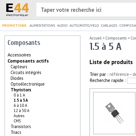
PROMOTIONS
ALIMENTATIONS
AUDIO
AUTO/MOTO/VELO
CABLAGES
COMPOSA
Accueil
>
Composants
>
Co
Composants
1.5 à 5 A
Accessoires
Composants actifs
Liste de produits
Capteurs
Circuits intégrés
Trier par :
référence
-
d
Diodes
Recherche rapide :
Optoélectronique
Thyristors
0 à 1 A
1.5 à 5 A
6 à 10 A
12 à 50 A
Autres
CMS
Transistors
Triacs