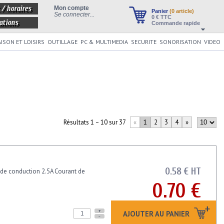
 / horaires
Mon compte
Panier
(0 article)
Se connecter...
0
€ TTC
ations
Commande rapide
ISON ET LOISIRS
OUTILLAGE
PC & MULTIMEDIA
SECURITE
SONORISATION
VIDEO
Résultats 1 – 10 sur 37
«
1
2
3
4
»
0.58 € HT
 de conduction 2.5A Courant de
0.70 €
+
AJOUTER AU PANIER
-