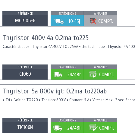
RÉFÉRENCE
EXPÉDITIONS
À NANTES
MCR106-6
10-15j
COMPT.
Thyristor 400v 4a 0.2ma to225
Caractéristiques : Thyristor 4A 400V TO225AA Fiche technique : Thyristor 4A 4
RÉFÉRENCE
EXPÉDITIONS
À NANTES
C106D
24/48h
COMPT.
Thyristor 5a 800v igt: 0.2ma to220ab
• Tri • Boîtier: TO220 • Tension: 800 V • Courant: 5 A • Vitesse Max.: 2 sec. Se
RÉFÉRENCE
EXPÉDITIONS
À NANTES
TIC106N
24/48h
COMPT.