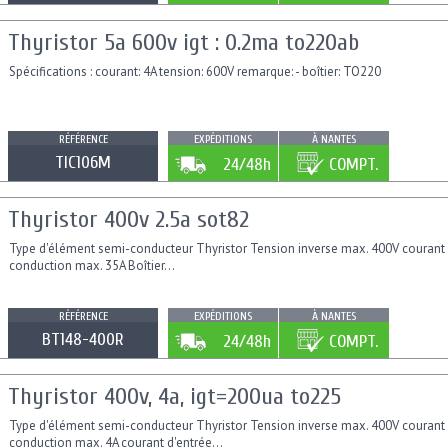
Thyristor 5a 600v igt : 0.2ma to220ab
Spécifications : courant: 4A tension: 600V remarque: - boîtier: TO220
RÉFÉRENCE
EXPÉDITIONS
À NANTES
TIC106M
24/48h
COMPT.
Thyristor 400v 2.5a sot82
Type d'élément semi-conducteur Thyristor Tension inverse max. 400V courant
conduction max. 35A Boîtier...
RÉFÉRENCE
EXPÉDITIONS
À NANTES
BT148-400R
24/48h
COMPT.
Thyristor 400v, 4a, igt=200ua to225
Type d'élément semi-conducteur Thyristor Tension inverse max. 400V courant
conduction max. 4A courant d'entrée...