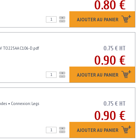
0.80 €
+
AJOUTER AU PANIER
-
0.75 € HT
00V TO225AA C106-D.pdf
0.90 €
+
AJOUTER AU PANIER
-
0.75 € HT
condes • Connexion: Legs
0.90 €
+
AJOUTER AU PANIER
-