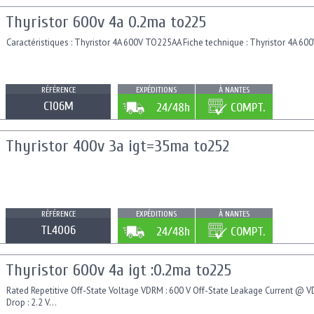
Thyristor 600v 4a 0.2ma to225
Caractéristiques : Thyristor 4A 600V TO225AA Fiche technique : Thyristor 4A 6
RÉFÉRENCE
EXPÉDITIONS
À NANTES
C106M
24/48h
COMPT.
Thyristor 400v 3a igt=35ma to252
RÉFÉRENCE
EXPÉDITIONS
À NANTES
TL4006
24/48h
COMPT.
Thyristor 600v 4a igt :0.2ma to225
Rated Repetitive Off-State Voltage VDRM : 600 V Off-State Leakage Current @ 
Drop : 2.2 V...