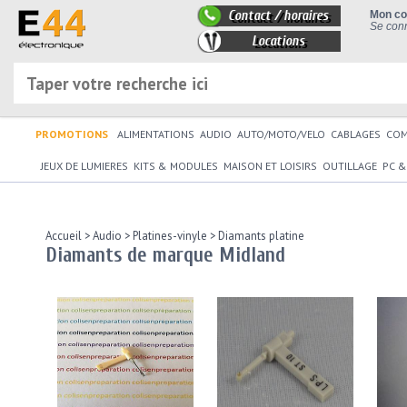
Contact / horaires
Mon c
Se conn
Locations
PROMOTIONS
ALIMENTATIONS
AUDIO
AUTO/MOTO/VELO
CABLAGES
CO
JEUX DE LUMIERES
KITS & MODULES
MAISON ET LOISIRS
OUTILLAGE
PC &
Accueil
>
Audio
>
Platines-vinyle
>
Diamants platine
Diamants de marque Midland