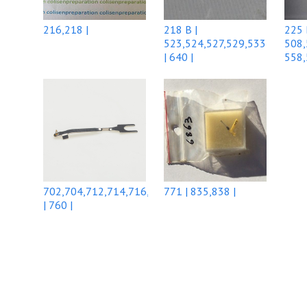
216,218 |
218 B |
225 
523,524,527,529,533
508,
| 640 |
558,
702,704,712,714,716,
771 | 835,838 |
| 760 |