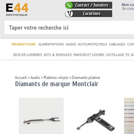
Contact / horaires
Mon c
Se conn
Locations
PROMOTIONS
ALIMENTATIONS
AUDIO
AUTO/MOTO/VELO
CABLAGES
CO
JEUX DE LUMIERES
KITS & MODULES
MAISON ET LOISIRS
OUTILLAGE
PC &
Accueil
>
Audio
>
Platines-vinyle
>
Diamants platine
Diamants de marque Montclair