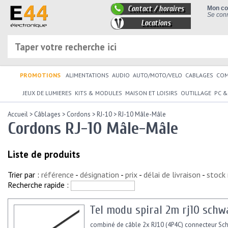
Contact / horaires
Mon c
Se conn
Locations
PROMOTIONS
ALIMENTATIONS
AUDIO
AUTO/MOTO/VELO
CABLAGES
CO
JEUX DE LUMIERES
KITS & MODULES
MAISON ET LOISIRS
OUTILLAGE
PC &
Accueil
>
Câblages
>
Cordons
>
RJ-10
>
RJ-10 Mâle-Mâle
Cordons RJ-10 Mâle-Mâle
Liste de produits
Trier par :
référence
-
désignation
-
prix
-
délai de livraison
-
stock
Recherche rapide :
Tel modu spiral 2m rj10 schw
combiné de câble 2x RJ10 (4P4C) connecteur S