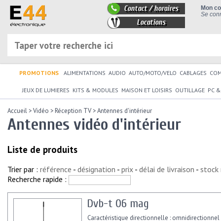
Contact / horaires
Mon c
Se conn
Locations
PROMOTIONS
ALIMENTATIONS
AUDIO
AUTO/MOTO/VELO
CABLAGES
CO
JEUX DE LUMIERES
KITS & MODULES
MAISON ET LOISIRS
OUTILLAGE
PC &
Accueil
>
Vidéo
>
Réception TV
>
Antennes d'intérieur
Antennes vidéo d'intérieur
Liste de produits
Trier par :
référence
-
désignation
-
prix
-
délai de livraison
-
stock
Recherche rapide :
Dvb-t 06 mag
Caractéristique directionnelle : omnidirectionnel