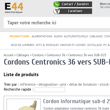
Contact / horaires
Mon c
Se conn
Locations
PROMOTIONS
ALIMENTATIONS
AUDIO
AUTO/MOTO/VELO
CABLAGES
CO
JEUX DE LUMIERES
KITS & MODULES
MAISON ET LOISIRS
OUTILLAGE
PC &
Accueil
>
Câblages
>
Cordons
>
Centronics 36
>
Centronics 36 vers SUB-D25
Cordons Centronics 36 vers SUB
Liste de produits
Trier par :
référence
-
désignation
-
prix
-
délai de livraison
-
stock
Recherche rapide :
Cordon informatique sub-d 2
Cordon adaptateur conecteur centronic 36 male 