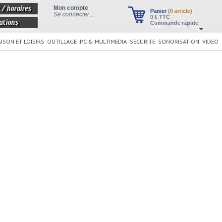
 / horaires
Mon compte
Panier
(0 article)
Se connecter...
0
€ TTC
ations
Commande rapide
ISON ET LOISIRS
OUTILLAGE
PC & MULTIMEDIA
SECURITE
SONORISATION
VIDEO