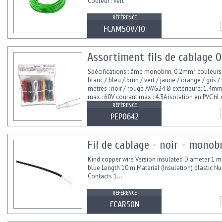
Couleur : vert
RÉFÉRENCE
FCAM50V/10
Assortiment fils de cablage
Spécifications : âme monobrin, 0.2mm² couleurs:
blanc / bleu / brun / vert / jaune / orange / gris /
mètres : noir / rouge AWG24 Ø extérieure: 1.4mm
max.: 60V courant max.: 4.3A isolation en PVC fil 
RÉFÉRENCE
PEP0642
Fil de cablage - noir - mono
Kind copper wire Version insulated Diameter 1 
blue Length 10 m Material (Insulation) plastic N
Contacts 1...
RÉFÉRENCE
FCAR50N