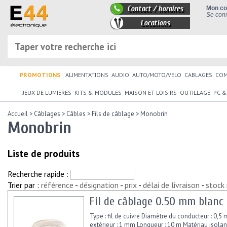
Contact / horaires
Mon c
Se conn
Locations
PROMOTIONS
ALIMENTATIONS
AUDIO
AUTO/MOTO/VELO
CABLAGES
CO
JEUX DE LUMIERES
KITS & MODULES
MAISON ET LOISIRS
OUTILLAGE
PC &
Accueil
>
Câblages
>
Câbles
>
Fils de câblage
>
Monobrin
Monobrin
Liste de produits
Recherche rapide :
Trier par :
référence
-
désignation
-
prix
-
délai de livraison
-
stock
Fil de câblage 0.50 mm blan
Type : fil de cuivre Diamètre du conducteur : 0,
extérieur : 1 mm Longueur : 10 m Matériau isolant