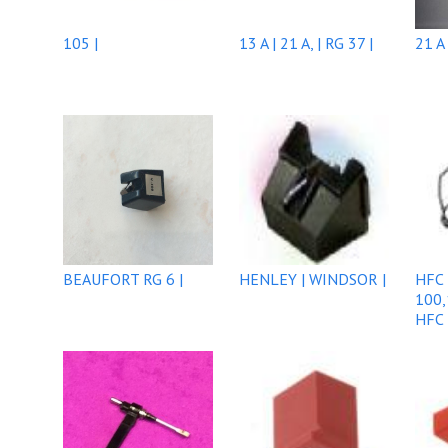
105 |
13 A | 21 A, | RG 37 |
21 A 
BEAUFORT RG 6 |
HENLEY | WINDSOR |
HFC
100,
HFC 
|