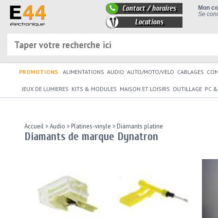
Contact / horaires
Mon c
Se conn
Locations
PROMOTIONS
ALIMENTATIONS
AUDIO
AUTO/MOTO/VELO
CABLAGES
CO
JEUX DE LUMIERES
KITS & MODULES
MAISON ET LOISIRS
OUTILLAGE
PC &
Accueil
>
Audio
>
Platines-vinyle
>
Diamants platine
Diamants de marque Dynatron