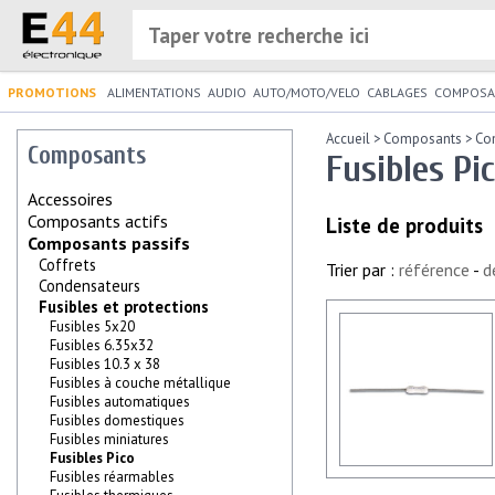
PROMOTIONS
ALIMENTATIONS
AUDIO
AUTO/MOTO/VELO
CABLAGES
COMPOSA
Accueil
>
Composants
>
Co
Composants
Fusibles Pi
Accessoires
Composants actifs
Liste de produits
Composants passifs
Coffrets
Trier par :
référence
-
d
Condensateurs
Fusibles et protections
Fusibles 5x20
Fusibles 6.35x32
Fusibles 10.3 x 38
Fusibles à couche métallique
Fusibles automatiques
Fusibles domestiques
Fusibles miniatures
Fusibles Pico
Fusibles réarmables