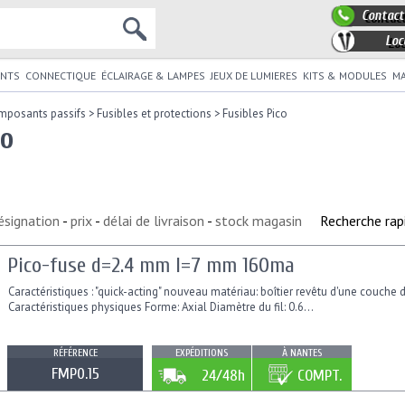
Contact
Loc
NTS
CONNECTIQUE
ÉCLAIRAGE & LAMPES
JEUX DE LUMIERES
KITS & MODULES
MA
mposants passifs
>
Fusibles et protections
>
Fusibles Pico
co
ésignation
-
prix
-
délai de livraison
-
stock magasin
Recherche rap
Pico-fuse d=2.4 mm l=7 mm 160ma
Caractéristiques : "quick-acting" nouveau matériau: boîtier revêtu d'une couche d
Caractéristiques physiques Forme: Axial Diamètre du fil: 0.6...
RÉFÉRENCE
EXPÉDITIONS
À NANTES
FMP0.15
24/48h
COMPT.