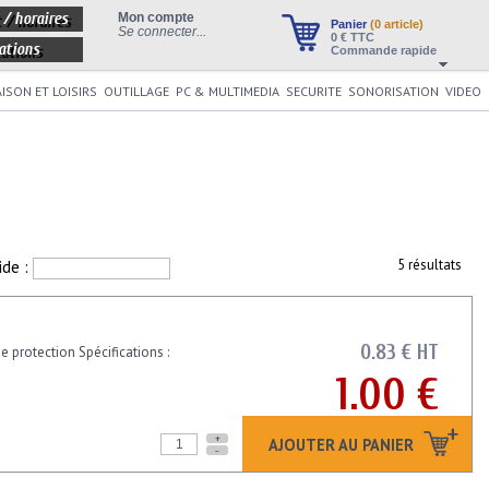
 / horaires
Mon compte
Panier
(0 article)
Se connecter...
0
€ TTC
ations
Commande rapide
ISON ET LOISIRS
OUTILLAGE
PC & MULTIMEDIA
SECURITE
SONORISATION
VIDEO
ide :
5 résultats
0.83 € HT
e protection Spécifications :
1.00 €
+
AJOUTER AU PANIER
-