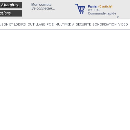
 / horaires
Mon compte
Panier
(0 article)
Se connecter...
0
€ TTC
ations
Commande rapide
ISON ET LOISIRS
OUTILLAGE
PC & MULTIMEDIA
SECURITE
SONORISATION
VIDEO