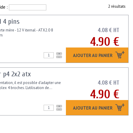
ide :
2 résultats
1 4 pins
4.08 € HT
rte mère - 12 V iternal - ATX2.0 8
cm
4.90 €
+
AJOUTER AU PANIER
-
r p4 2x2 atx
4.08 € HT
tation, il est possible d'adapter une
ex 4 broches. L'utilisation de...
4.90 €
+
AJOUTER AU PANIER
-