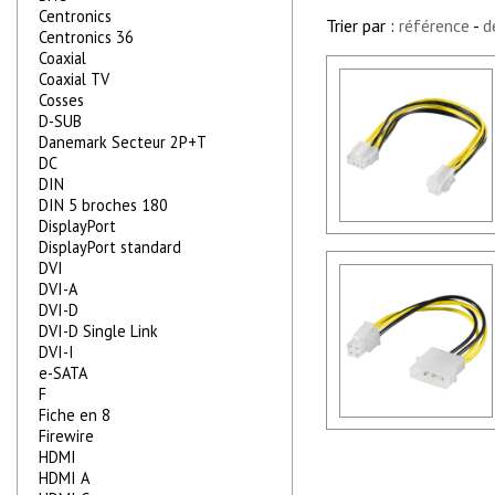
Centronics
Trier par :
référence
-
d
Centronics 36
Coaxial
Coaxial TV
Cosses
D-SUB
Danemark Secteur 2P+T
DC
DIN
DIN 5 broches 180
DisplayPort
DisplayPort standard
DVI
DVI-A
DVI-D
DVI-D Single Link
DVI-I
e-SATA
F
Fiche en 8
Firewire
HDMI
HDMI A