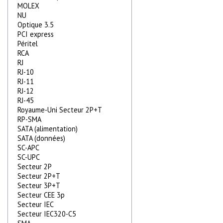
MOLEX
NU
Optique 3.5
PCI express
Péritel
RCA
RJ
RJ-10
RJ-11
RJ-12
RJ-45
Royaume-Uni Secteur 2P+T
RP-SMA
SATA (alimentation)
SATA (données)
SC-APC
SC-UPC
Secteur 2P
Secteur 2P+T
Secteur 3P+T
Secteur CEE 3p
Secteur IEC
Secteur IEC320-C5