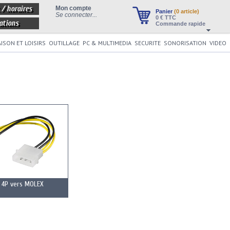
 / horaires
Mon compte
Panier
(0 article)
Se connecter...
0
€ TTC
ations
Commande rapide
ISON ET LOISIRS
OUTILLAGE
PC & MULTIMEDIA
SECURITE
SONORISATION
VIDEO
 4P vers MOLEX