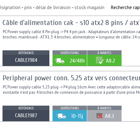
ésignation
-
prix
-
délai de livraison
-
stock magasin
Recherche rap
Câble d'alimentation cak - s10 atx2 8 pins / atx
PC Power supply cable 8 Pin plug -> P4 4 pin jack - Adaptateurs d'alimentation ca
broches. mainboard - ATX1.3 4 broches. alimentation • longueur de câble: 24 
RÉFÉRENCE
EXPÉDITIONS
À NANTES
CABLE1984
24/48h
A8.2
Peripheral power conn. 5.25 atx vers connecteu
PC Power supply cable 5,25 plug -> P4 plug 16cm Avec cette adaptorcable alimen
existante n'est pas 4 broches de connexion de puissance à partir d'une prise Mol
RÉFÉRENCE
EXPÉDITIONS
À NANTES
CABLE1987
10-15j
A8.3