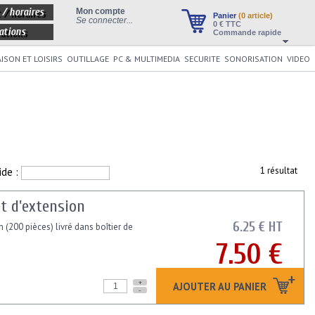
 / horaires
Mon compte
Panier
(0 article)
Se connecter...
0
€ TTC
ations
Commande rapide
ISON ET LOISIRS
OUTILLAGE
PC & MULTIMEDIA
SECURITE
SONORISATION
VIDEO
ide :
1 résultat
t d'extension
6.25 € HT
 (200 pièces) livré dans boîtier de
7.50 €
+
AJOUTER AU PANIER
-