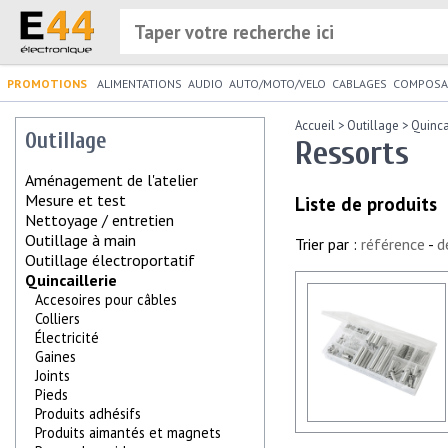
PROMOTIONS
ALIMENTATIONS
AUDIO
AUTO/MOTO/VELO
CABLAGES
COMPOSA
Accueil
>
Outillage
>
Quinca
Outillage
Ressorts
Aménagement de l'atelier
Mesure et test
Liste de produits
Nettoyage / entretien
Outillage à main
Trier par :
référence
-
d
Outillage électroportatif
Quincaillerie
Accesoires pour câbles
Colliers
Électricité
Gaines
Joints
Pieds
Produits adhésifs
Produits aimantés et magnets