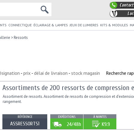
Contact
Loc
NTS
CONNECTIQUE
ÉCLAIRAGE & LAMPES
JEUX DE LUMIERES
KITS & MODULES
MA
illerie
>
Ressorts
ésignation
-
prix
-
délai de livraison
-
stock magasin
Recherche rap
Assortiments de 200 ressorts de compression e
Assortiment de ressorts. Assortiment de ressorts de compression et d'extension
rangement.
RÉFÉRENCE
EXPÉDITIONS
À NANTES
ASSRESSORTS1
24/48h
K9.9