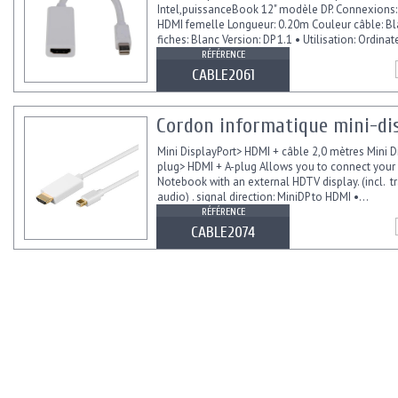
Intel,puissanceBook 12" modèle DP. Connexions: 
HDMI femelle Longueur: 0.20m Couleur câble: B
fiches: Blanc Version: DP 1.1 • Utilisation: Ordinat
Connecteur...
RÉFÉRENCE
CABLE2061
Cordon informatique mini-dis
Mini DisplayPort> HDMI + câble 2,0 mètres Mini D
plug> HDMI + A-plug Allows you to connect your
Notebook with an external HDTV display. (incl. t
audio) . signal direction: MiniDP to HDMI •...
RÉFÉRENCE
CABLE2074