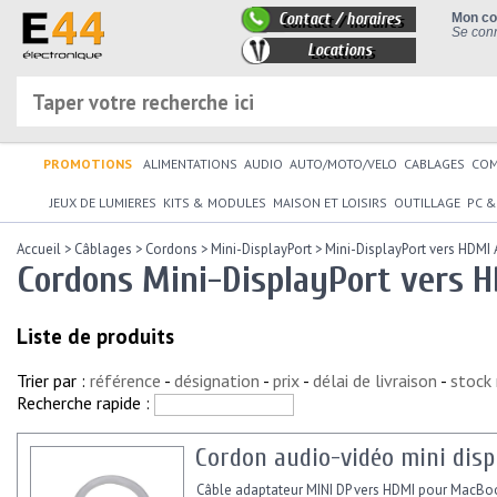
Contact / horaires
Mon c
Se conn
Locations
PROMOTIONS
ALIMENTATIONS
AUDIO
AUTO/MOTO/VELO
CABLAGES
CO
JEUX DE LUMIERES
KITS & MODULES
MAISON ET LOISIRS
OUTILLAGE
PC &
Accueil
>
Câblages
>
Cordons
>
Mini-DisplayPort
>
Mini-DisplayPort vers HDMI 
Cordons Mini-DisplayPort vers 
Liste de produits
Trier par :
référence
-
désignation
-
prix
-
délai de livraison
-
stock
Recherche rapide :
Cordon audio-vidéo mini disp
Câble adaptateur MINI DP vers HDMI pour MacBo