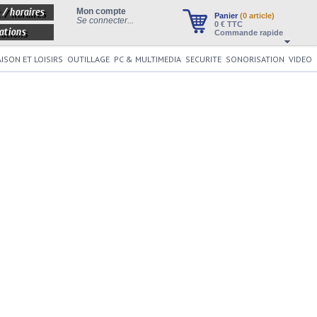
 / horaires
Mon compte
Panier
(0 article)
Se connecter...
0
€ TTC
ations
Commande rapide
ISON ET LOISIRS
OUTILLAGE
PC & MULTIMEDIA
SECURITE
SONORISATION
VIDEO