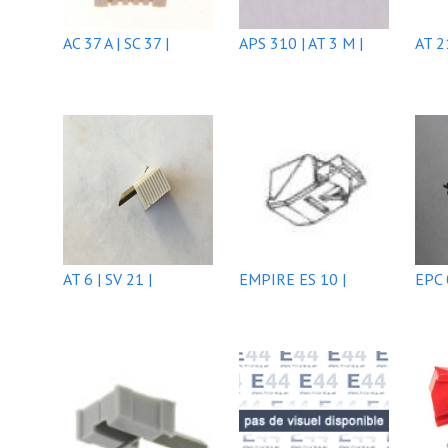
AC 37 A | SC 37 |
APS 310 | AT 3 M |
AT 2
AT 6 | SV 21 |
EMPIRE ES 10 |
EPC 