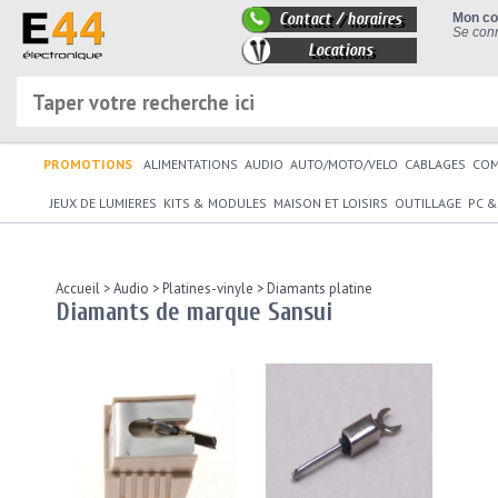
Contact / horaires
Mon c
Se conn
Locations
PROMOTIONS
ALIMENTATIONS
AUDIO
AUTO/MOTO/VELO
CABLAGES
CO
JEUX DE LUMIERES
KITS & MODULES
MAISON ET LOISIRS
OUTILLAGE
PC &
Accueil
>
Audio
>
Platines-vinyle
>
Diamants platine
Diamants de marque Sansui