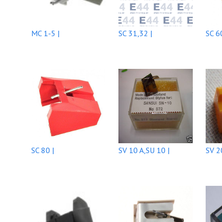
MC 1-5 |
SC 31,32 |
SC 60
SC 80 |
SV 10 A,SU 10 |
SV 2