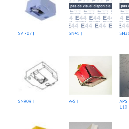
SV 707 |
SN41 |
SN31
SN909 |
A-5 |
APS 
110 