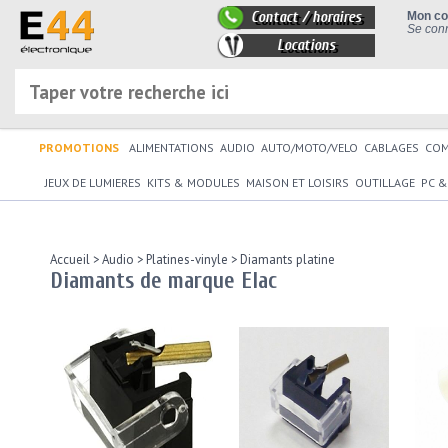
Contact / horaires
Mon c
Se conn
Locations
PROMOTIONS
ALIMENTATIONS
AUDIO
AUTO/MOTO/VELO
CABLAGES
CO
JEUX DE LUMIERES
KITS & MODULES
MAISON ET LOISIRS
OUTILLAGE
PC &
Accueil
>
Audio
>
Platines-vinyle
>
Diamants platine
Diamants de marque Elac